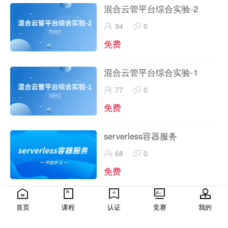
混合云管平台综合实验-2
94
0
免费
混合云管平台综合实验-1
77
0
免费
serverless容器服务
68
0
免费
天翼云高级解决方案架构师认
首页
课程
认证
竞赛
我的
证-重点知识手册-授课指导视
435
0
频