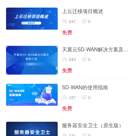
上云迁移项目概述
247
0
免费
天翼云SD-WAN解决方案及案
例介绍
243
0
免费
SD-WAN的使用指南
187
0
免费
服务器安全卫士（原生版）
131
0