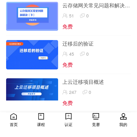
云存储网关常见问题和解决
（下）
51
0
免费
迁移后的验证
45
0
免费
上云迁移项目概述
247
0
免费
天翼云高级解决方案架构师认
首页
课程
认证
竞赛
我的
证-重点知识手册-授课指导视
440
0
频