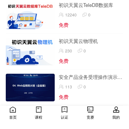
初识天翼云TeleDB数据库
12240
0
免费
初识天翼云物理机
230
0
免费
安全产品业务受理操作演示-
-4.WEB防火墙
113
0
免费
天翼云高级解决方案架构师认
首页
课程
认证
竞赛
我的
证-重点知识手册-授课指导视
435
0
频