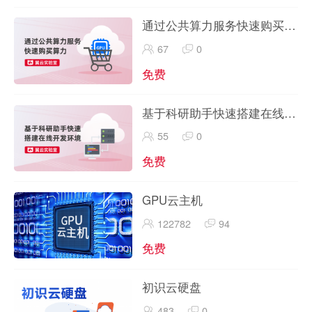
通过公共算力服务快速购买算
力
67
0
免费
基于科研助手快速搭建在线开
发环境
55
0
免费
GPU云主机
122782
94
免费
初识云硬盘
483
0