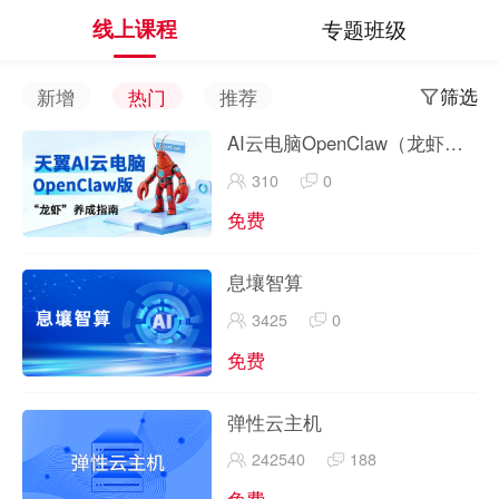
线上课程
专题班级
筛选
新增
热门
推荐
AI云电脑OpenClaw（龙虾）
实战
310
0
免费
息壤智算
3425
0
免费
弹性云主机
242540
188
免费