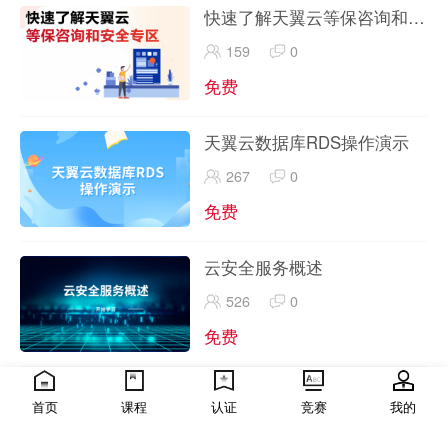
快速了解天翼云等保咨询和安
全专区
159
0
免费
天翼云数据库RDS操作演示
267
0
免费
云安全服务概述
526
0
免费
天翼云高级解决方案架构师认
首页
课程
认证
竞赛
我的
证-重点知识手册-授课指导视
440
0
频