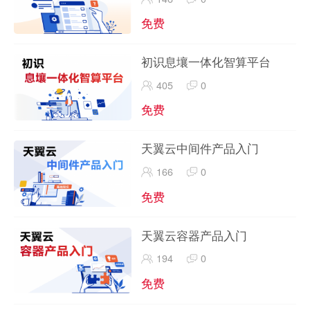
免费
初识息壤一体化智算平台
405
0
免费
天翼云中间件产品入门
166
0
免费
天翼云容器产品入门
194
0
免费