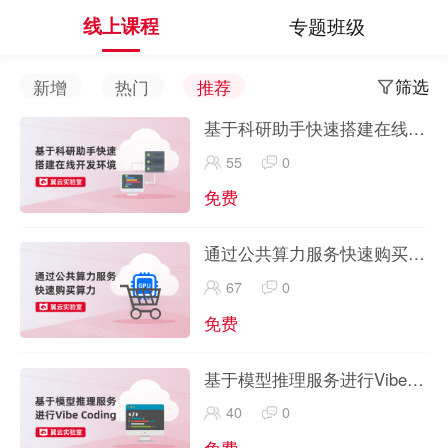
线上课程
专题班级
筛选
新增
热门
推荐
基于科研助手快速搭建在线开
发环境
55
0
免费
通过公共算力服务快速购买算
力
67
0
免费
基于模型推理服务进行Vibe
Coding
40
0
免费