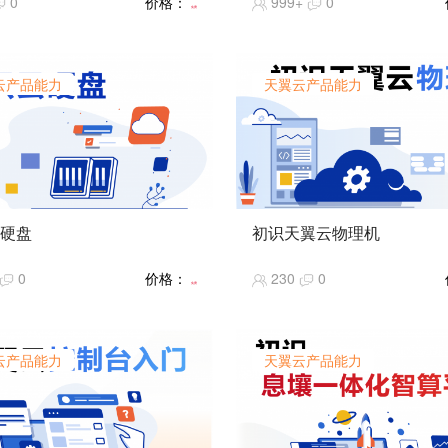
0
价格：
999+
0
部署OpenClaw。通过息壤模
免费
服务，使用GML-5大模型，并绑
enClaw。然后将OpenClaw接入
信，进行使用。通过实验，助力
云产品能力
天翼云产品能力
掌握OpenClaw云端部署方
现智能办公工具的快速落地。
硬盘
初识天翼云物理机
简介】云硬盘的产品定义、功能
【课程简介】物理机服务的定义
0
价格：
230
0
产品优势和应用场景。
特性、产品优势和应用场景。
免费
难度】★★★
【课程难度】★★
指数】★★★★★
【推荐指数】★★★★★
热度】★★★★★
【课程热度】★★★★★
云产品能力
天翼云产品能力