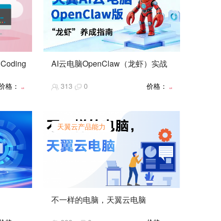
oding
AI云电脑OpenClaw（龙虾）实战
靡全球，
本次实验基于天翼AI云电脑
价格：
313
0
价格：
范式，
（OpenClaw版），完成了AI云电脑开
免费
免费
AI描述
通、Skill技能安装、企业微信集成、模
开发者则
型切换等操作，成功演示了远程资料查
从而大
找与自动化办公任务。通过实操掌握了
天翼云产品能力
门槛。
OpenClaw核心功能与配置方法，使学
了当下
员直观感受了AI智能体在办公场景的效
模型、
率提升。
托平台
，可实
解决传统
配置复
不一样的电脑，天翼云电脑
【课程简介】云电脑的产品概述、功能