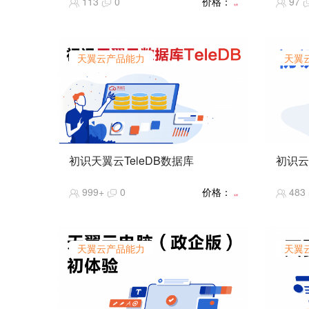
113
0
价格：
97
维底层资源，提供“资源-平台-服务-模
属镜像，
台上，开发机的创建和运行、预置应用
免费
型-组件-MCP”等一体化AI应用配套，覆
型推理
的使用，以及Jupyter Notebook开发环
盖应用构建、部署，交付和全生命周期
定至Op
境的基本操作。
管理，构建了AI应用支撑体系。
企业微
天翼云产品能力
天翼
本实验围绕天翼云息壤应用托管平台完
用户快速
成OpenClaw的云端部署、对接企业微
法，实
信、基础使用等操作，了解天翼云应用
托管平台在AI智能体部署方面的便捷性
与适配性，解决OpenClaw本地部署的
算力、技术门槛等问题。
初识天翼云TeleDB数据库
初识云
【课程简介】数据库TeleDB的产品家
【课程
999+
0
价格：
483
族、产品优势和应用场景。
特性、
免费
【课程难度】★★
【课程
【推荐指数】★★★★★
【推荐
【课程热度】★★★★★
【课程
天翼云产品能力
天翼