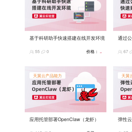
基于科研助手快速搭建在线开发环境
通过公
在高校、科研机构的科学计算、教学演
天翼云
55
0
价格：
67
示及科研项目开发等核心场景中，开发
度平台
免费
环境的搭建效率、算力适配性与运维成
支持多
本，直接影响科研进度与教学质量。
实现跨
天翼云推出适用于高校科研使用场景的
管理、
天翼云产品能力
天翼
一站式科研平台——息壤科研助手，提
资源。
供计算资源、预置镜像，用户无需花费
本实验
过多的时间来配置环境，并且以
力资源
Serverless的方式按需使用算力，用户
示，了
无需关注和运维底层基础设施。
购方面
本实验，在息壤科研助手控制台，通过
预置镜像，创建一个Jupyter Notebook
应用托管部署OpenClaw（龙虾）
弹性云
交互式开发环境，完成Python代码输入
应用托管是一站式应用服务平台，免运
本实验通
和运行。通过本实验，掌握科研助手平