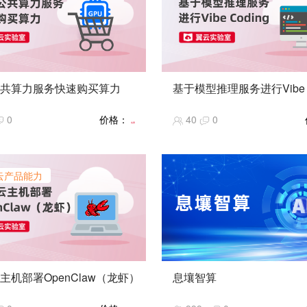
共算力服务快速购买算力
基于模型推理服务进行Vibe C
息壤公共算力服务是统一资源调
Vibe Coding（氛围编程）风
0
价格：
40
0
，提供多维度的核心调度能力，
这是一种由人工智能辅助的编程
免费
方算力，包括裸算力统一接入，
其核心是开发者通过自然语言向
服务商、跨地域、跨架构的统一
需求，由AI生成并迭代代码，
统一调度，为业务匹配最优算网
专注于高层次设计和结果验收，
云产品能力
幅提升原型开发效率并降低编程
通过天翼云公共算力服务完成算
天翼云息壤模型推理服务，汇集
的快速筛选、线上订购等流程演
丰富的开源大模型，包含文本大
解天翼云公共算力服务在算力采
视觉大模型、向量化模型等。依
的高效性与便捷性。
的大模型与便捷的接口集成能力
现Vibe Coding的快速落地，
编程模式效率低、门槛高、环境
主机部署OpenClaw（龙虾）
息壤智算
杂等问题。
过弹性云主机 + OpenClaw专
暂无