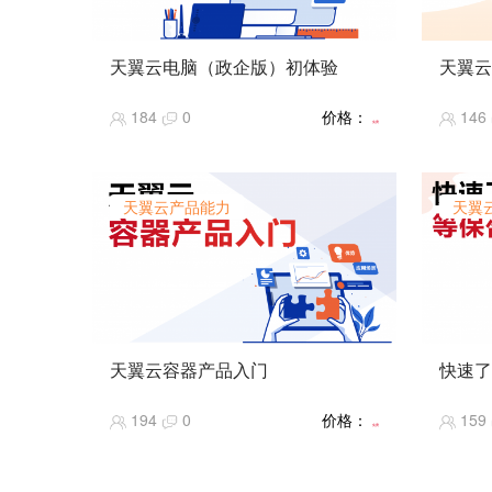
天翼云电脑（政企版）初体验
天翼云
【课程简介】天翼云电脑（政企版）的
【课程
184
0
价格：
146
开通、使用实操演示及控制台主要功能
流程介
免费
介绍。
【课程
【课程难度】★★
【推荐
【推荐指数】★★★★★
【课程
天翼云产品能力
天翼
【课程热度】★★★★★
天翼云容器产品入门
快速了
【课程简介】什么是容器，天翼云有哪
【课程
194
0
价格：
159
些容器产品，以及它们的优势和应用场
全专区
免费
景。
【课程
【课程难度】★★
【推荐