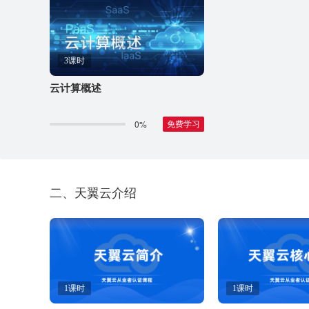
3课时
云计算概述
0%
免费学习
二、天翼云介绍
1课时
1课时