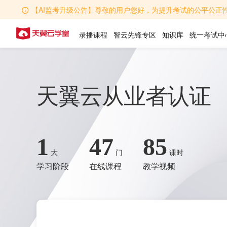
【AI监考升级公告】尊敬的用户您好，为提升考试的公平公正性，学堂AI监考功能全
录播课程
智云先锋专区
知识库
统一考试中
天翼云从业者认证
1
47
85
大
门
课时
学习阶段
在线课程
教学视频