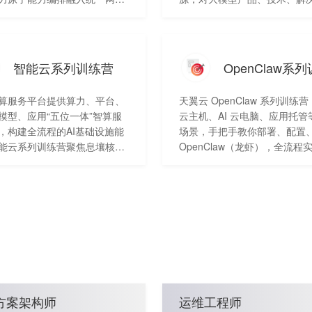
现多终端、多协议
等进行专业讲解和引导。课程
3/L4/L7等）all-in-one的网络
员对大模型有一个快速、全面
入，满足不同场景需求的性能
解。该课程共分为十三个章节
智能边缘网络。 本次场景化实
大模型基础概念和构建大模型
智能云系列训练营
营通过4大板块介绍AOne是什
识讲起，后续章节会重点讲解
给谁，怎么卖，怎么用，通过
构建的基本步骤，包括大模型
算服务平台提供算力、平台、
天翼云 OpenClaw 系列训练
解和实操实训带大家全面认识
练、大模型的有监督微调、大
模型、应用“五位一体”智算服
云主机、AI 云电脑、应用托管
AOne。
化学习等内容，从应用角度讲
，构建全流程的AI基础设施能
场景，手把手教你部署、配置
大模型和行业大模型知识以及
能云系列训练营聚焦息壤核心
OpenClaw（龙虾），全流程
模型未来的挑战和机遇，最后
供从模型训推、算力调用、应
学，零基础也能快速上手，掌
翼云GPU云主机快速部署开源
等一系列实操课程。
AI 智能体落地核心技能。
型。 【课程难度】★★ 【推
★★★★ 【课程热度】★★★
方案架构师
运维工程师