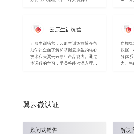
迁移前的准备工作、应用迁移、数据
络，实
迁移、网络与安全、迁移后优化与管
（5G/L
理等各个环节。通过案例分析和经验
统一接
分享，学员可以了解到成功的上云迁
及安全
云原生训练营
移案例，从而掌握实用的上云迁移经
操训练
验和技巧。
么，卖
云原生训练营，云原生训练营旨在帮
息壤智
课程讲
助学员全面了解和掌握云原生的核心
数据、
天翼云
技术和天翼云云原生产品能力。通过
务体系
本课程的学习，学员将能够深入理解
力。智
云原生的基本概念、技术栈、应用开
能力提
发和架构设计等方面的知识。课程将
用托管
结合理论讲解和案例实践，让学员能
够在实际项目中应用所学知识，提高
云原生应用的开发、部署和管理能
翼云微认证
力。
顾问式销售
解决