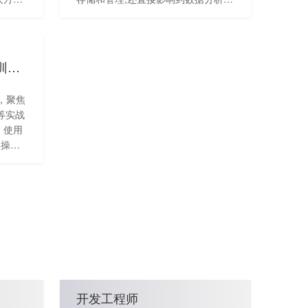
确保学
决策制定的效率和准确性。 本次数据
的理
库训练营将带你走进天翼云数据库，
，先从
了解数据库基础知识，天翼云数据库
相关知
产品大家族及场景化营销方案，同时
OpenClaw系列训练营
大模型
针对性设计了3个实验，体验云数据
预训
库的详细操作。学习+动手实操，理
营，聚焦
模型强
论与实践结合，深入浅出，为你开启
等实战
解通用
数据库学习之旅！
、使用
阐述大
实操教
基于天
握云端
大模
荐指数】
★
开发工程师