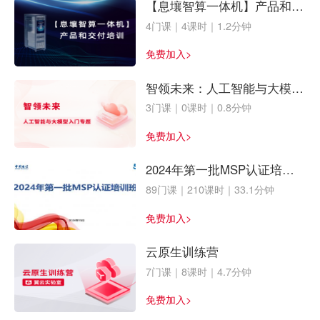
【息壤智算一体机】产品和交
付培训
4门课｜4课时｜1.2分钟
免费加入>
智领未来：人工智能与大模型
入门专题
3门课｜0课时｜0.8分钟
免费加入>
2024年第一批MSP认证培训
班
89门课｜210课时｜33.1分钟
免费加入>
云原生训练营
7门课｜8课时｜4.7分钟
免费加入>