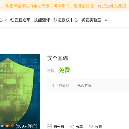
面升级，考试期间，请务必注意：保持摄像头开启，面部清晰可见，避免背光或遮挡；关闭无关软件，避免
心
红云直通车
技能测评
认证授权中心
翼云实验室
安全基础
免费
价格
学习有效期
永久有效
(389人评价)
扫一扫
分享
收藏