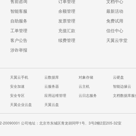
售前咨询
订单管理
文档中心
智能客服
余额管理
最新活动
自助服务
发票管理
免费试用
工单管理
充值汇款
信任中心
客户公告
续费管理
天翼云学堂
涉诈举报
天翼云手机
云数据库
对象存储
云硬盘
安全加速
云服务器
云主机
智能边缘云
安全专区
应用运维管理
云日志服务
文档数据库服
天翼企业云盘
天翼云盘
20090001
公司地址：北京市东城区青龙胡同甲1号、3号2幢2层205-32室