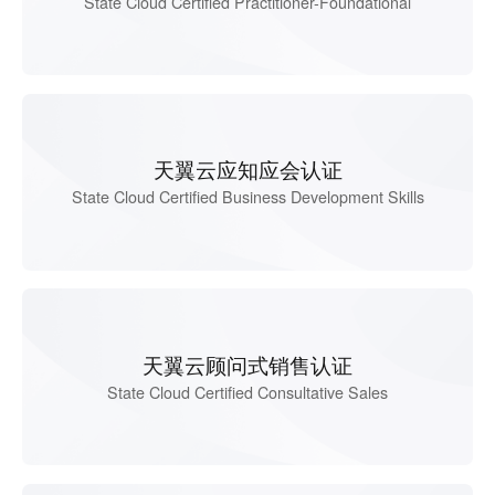
State Cloud Certified Practitioner-Foundational
天翼云应知应会认证
State Cloud Certified Business Development Skills
天翼云顾问式销售认证
State Cloud Certified Consultative Sales