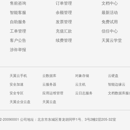
售前咨询
订单管理
文档中心
智能客服
余额管理
最新活动
自助服务
发票管理
免费试用
工单管理
充值汇款
信任中心
客户公告
续费管理
天翼云学堂
涉诈举报
天翼云手机
云数据库
对象存储
云硬盘
安全加速
云服务器
云主机
智能边缘云
安全专区
应用运维管理
云日志服务
文档数据库服
天翼企业云盘
天翼云盘
20090001
公司地址：北京市东城区青龙胡同甲1号、3号2幢2层205-32室