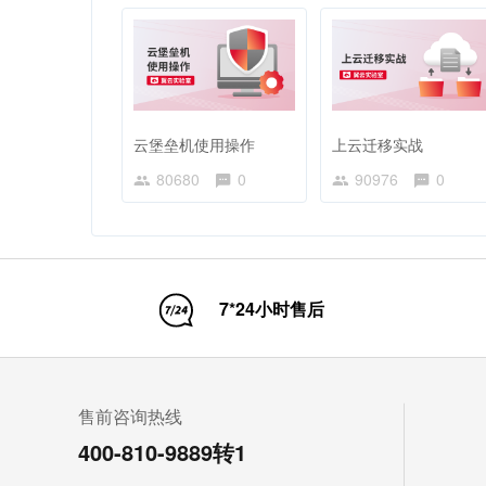
云堡垒机使用操作
上云迁移实战
80680
0
90976
0
7*24小时售后
售前咨询热线
400-810-9889转1