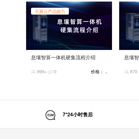
天翼云产品能力
息壤智算一体机硬集流程介绍
息壤智
【息壤智算一体机】产品和交付培训系
【息壤
999+
0
价格：
870
列课程：硬集流程（工勘、规划设计、
列课程
免费
上架、布线、网络、操作系统等）
件版本
7*24小时售后