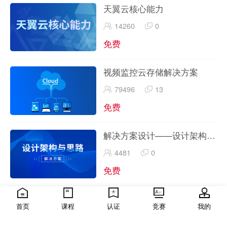
天翼云核心能力
14260
0
免费
视频监控云存储解决方案
79496
13
免费
解决方案设计——设计架构与
思路
4481
0
免费
天翼云高级解决方案架构师认
首页
课程
认证
竞赛
我的
证-重点知识手册-授课指导视
435
0
频