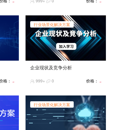
价格：
999+
0
价格：
免费
免费
行业场景化解决方案
企业现状及竞争分析
快速发
暂无
价格：
999+
0
价格：
新增和
免费
免费
能够广
如何在
用迁移
行业场景化解决方案
您全面