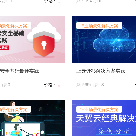
+
11
价格：
999+
0
设计中必须考虑的因素之一，它
免费
指，通过设计保证系统能够同时
理很多请求。高并发相关常用的
有响应时间（Response
场景化解决方案
行业场景化解决方案
），吞吐量（Throughput），每
PS（Query Per Second），
户数等。通过本课程学习，我们
走进高并发业务场景，深度理解
业务的天翼云实践解决方案。
难度】★★★★
指数】★★★★★
安全基础最佳实践
上云迁移解决方案实践
热度】★★★★★
课程介绍在天翼云控制台上实施
【课程简介】云计算经过近几年
+
0
价格：
999+
13
佳实践的一系列操作，包括账户
展，产品能力完善、云产品持续
免费
理、身份和访问管理（IAM）、
稳定性逐步增强，使得大家已经
全配置、数据加密、安全组策
泛接受云计算的理念并积极思考
洞扫描与修复、数据备份与恢复
自身业务中使用云计算。那么应
场景化解决方案
行业场景化解决方案
。
上云应该如何操作，本课程将为
讲解，
【课程难度】★★★★★
【推荐指数】★★★★★