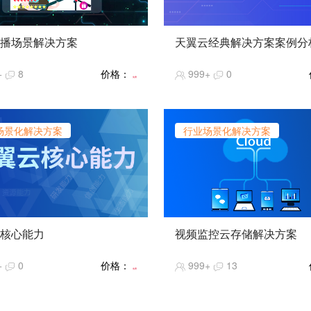
【课程热度】★★★★★
播场景解决方案
天翼云经典解决方案案例分
简介】想要购物那里去？除了各
暂无
+
8
价格：
999+
0
、集市，如今，进入直播间跟着
免费
东西也成为一种消费新时尚。不
肤产品、服装鞋帽、零食礼盒，
型家电、汽车都纷纷登陆直播
场景化解决方案
行业场景化解决方案
为抢手货。在我国直播经济快速
况下，直播成为云计算市场新宠
握直播基本原理可以为更好的融
经济中，作为中国最大的云服务
天翼云拥有“2+31+X”最广泛的
点布局，助力直播经济火热发
核心能力
视频监控云存储解决方案
难度】★★★★
【课程简介】通过本课程您将学
指数】★★★★★
+
0
价格：
999+
13
于视频监控数据高并发、大容量
热度】★★★★★
免费
性强等特点，天翼云推出了海量
性、高可靠、高性价比、高稳定