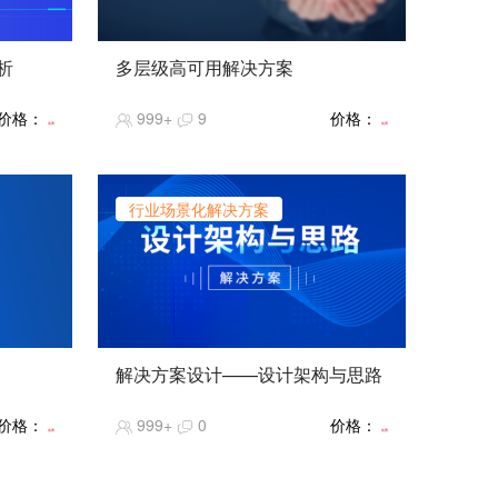
析
多层级高可用解决方案
【课程简介】高可用指系统的可用程
价格：
999+
9
价格：
度。没有100%的可用性。按照业务=逻
免费
免费
辑+数据来分，高可用分为计算高可用
和存储高可用，逻辑即数据，数据即存
储。高可用不是指系统不中断（那是容
行业场景化解决方案
错能力），而是指一旦中断能够快速恢
复，即中断必须是短暂的。如果需要很
长时间才能恢复可用性，就不叫高可用
了。通过本课程学习，我们将带你更加
深入了解高可用级别与架构以及通过天
翼云实现您的业务系统高可用的最佳实
践。
解决方案设计——设计架构与思路
【课程难度】★★★★
习到基
暂无
【推荐指数】★★★★★
价格：
999+
0
价格：
、保密
【课程热度】★★★★★
免费
免费
、弹
性、高