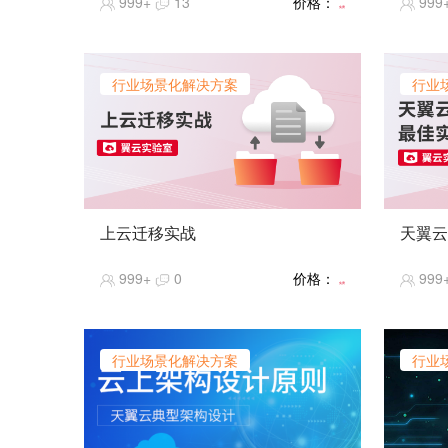
999+
13
价格：
999
体，是立国之本、兴国之器、强国之
统架构
免费
基。我国制造业持续快速发展，建成了
通常是
门类齐全、独立完整的产业体系，有力
并行处
推动工业化和现代化进程，显著增强综
一些指标
行业场景化解决方案
行业
合国力，支撑世界大国地位。在中国工
Time
业制造2025背景下，我国工业企业换焕
秒查询率Q
发新的生机，工业企业IT建设同步发展
并发用
迅速。本课程将为您全面展现天翼云工
将带你
业企业上云实践。
高并发
【课程难度】★★★
【课程
【推荐指数】★★★★★
【推荐
上云迁移实战
天翼云
【课程热度】★★★★★
【课程
本实操课程介绍如何制定迁移计划，并
本实操
999+
0
价格：
999
将应用程序迁移到云主机。
安全最
免费
安全管
网络安
略、漏
行业场景化解决方案
行业
等操作