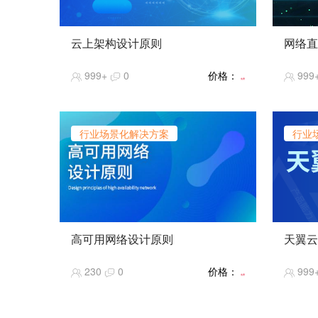
云上架构设计原则
网络直
暂无
【课程
999+
0
价格：
999
大商超
免费
主播买
只是护
甚至大
行业场景化解决方案
行业
间，成
发展情
儿。掌
入直播
商之一，
边缘节
展。
高可用网络设计原则
天翼云
【课程
暂无
暂无
【推荐
230
0
价格：
999
【课程
免费