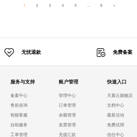
流畅度的视频监控云存储解决方
1
2
3
4
5
...
8
满足本地监控系统扩容、监控图
存储等各类视频数据存储场景。
【课程难度】★★★★
【推荐指数】★★★★★
【课程热度】★★★★★
无忧退款
免费备案
服务与支持
账户管理
快速入口
备案中心
管理中心
天翼云旗舰店
售前咨询
订单管理
文档中心
智能客服
余额管理
最新活动
自助服务
发票管理
免费试用
工单管理
充值汇款
信任中心