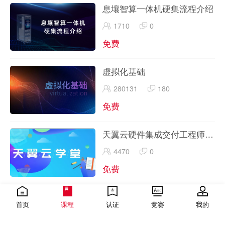
息壤智算一体机硬集流程介绍
1710
0
免费
虚拟化基础
280131
180
免费
天翼云硬件集成交付工程师
（网络）认证课程
4470
0
免费
天翼云高级解决方案架构师认
首页
课程
认证
竞赛
我的
证-重点知识手册-授课指导视
435
0
频