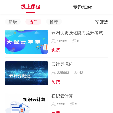
线上课程
专题班级
筛选
新增
热门
推荐
云网变更强化能力提升考试试
题
10903
0
免费
云计算概述
225993
421
免费
初识云计算
2330
3
免费